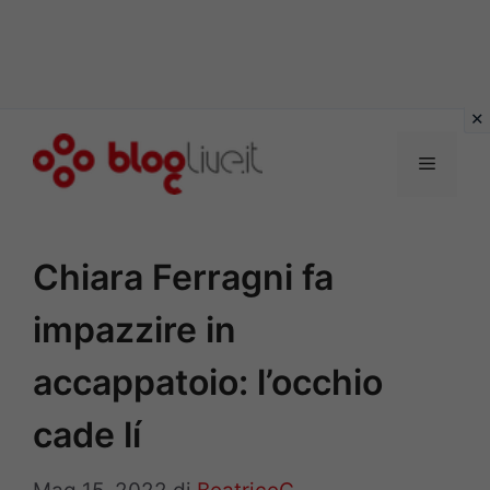
Vai
al
Menu
contenuto
Chiara Ferragni fa
impazzire in
accappatoio: l’occhio
cade lí