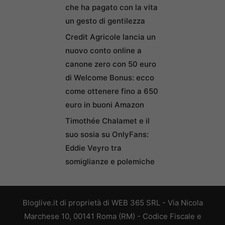
che ha pagato con la vita
un gesto di gentilezza
Credit Agricole lancia un
nuovo conto online a
canone zero con 50 euro
di Welcome Bonus: ecco
come ottenere fino a 650
euro in buoni Amazon
Timothée Chalamet e il
suo sosia su OnlyFans:
Eddie Veyro tra
somiglianze e polemiche
Bloglive.it di proprietà di WEB 365 SRL - Via Nicola
Marchese 10, 00141 Roma (RM) - Codice Fiscale e