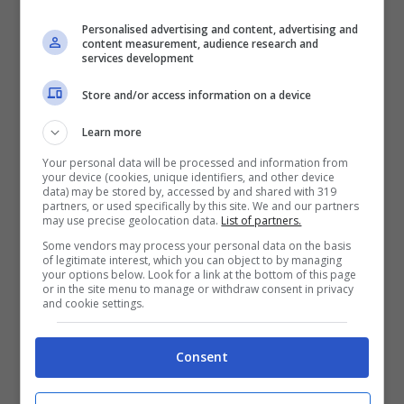
Personalised advertising and content, advertising and
content measurement, audience research and
services development
Store and/or access information on a device
Learn more
Your personal data will be processed and information from
your device (cookies, unique identifiers, and other device
data) may be stored by, accessed by and shared with 319
partners, or used specifically by this site. We and our partners
may use precise geolocation data.
List of partners.
Some vendors may process your personal data on the basis
of legitimate interest, which you can object to by managing
your options below. Look for a link at the bottom of this page
Chiara Ferragni, il meglio
or in the site menu to manage or withdraw consent in privacy
and cookie settings.
degli ultimi giorni è
Consent
bollente: lo scatto in