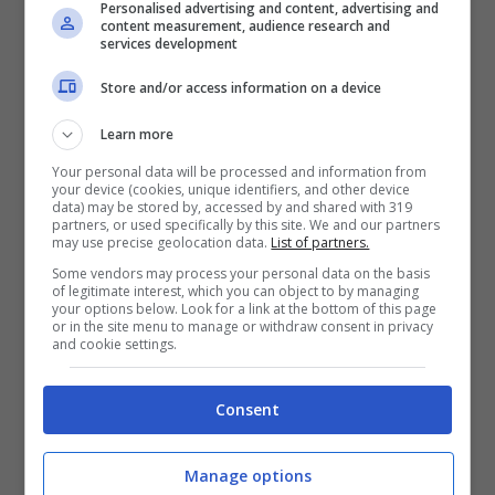
Personalised advertising and content, advertising and
micro, il look per
content measurement, audience research and
services development
l’Eurovision Song Contest
Store and/or access information on a device
di Cristina Marino
Learn more
Your personal data will be processed and information from
your device (cookies, unique identifiers, and other device
data) may be stored by, accessed by and shared with 319
partners, or used specifically by this site. We and our partners
may use precise geolocation data.
List of partners.
Some vendors may process your personal data on the basis
of legitimate interest, which you can object to by managing
your options below. Look for a link at the bottom of this page
or in the site menu to manage or withdraw consent in privacy
and cookie settings.
Consent
Cristina Marino all’Eurovision (screenshot Instagram)
Manage options