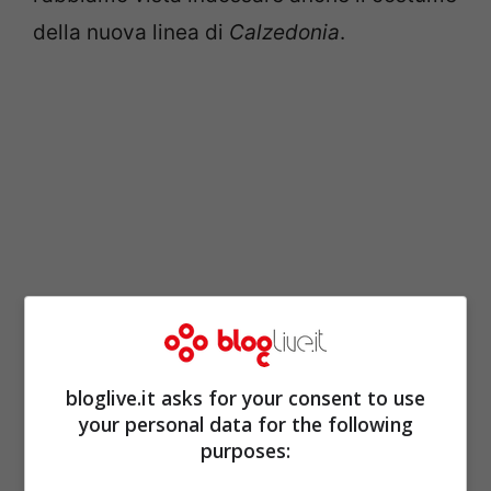
della nuova linea di
Calzedonia
.
bloglive.it asks for your consent to use
your personal data for the following
purposes:
Gonna cortissima e top