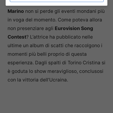
Come dicevamo, l’incantevole
Cristina
Marino
non si perde gli eventi mondani più
in voga del momento. Come poteva allora
non presenziare agli
Eurovision Song
Contest
? L’attrice ha pubblicato nelle
ultime un album di scatti che raccolgono i
momenti più belli proprio di questa
esperienza. Dagli spalti di Torino Cristina si
è goduta lo show meraviglioso, conclusosi
con la vittoria dell’Ucraina.