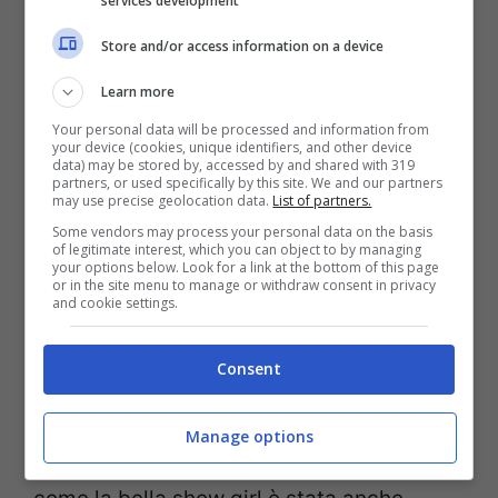
services development
Store and/or access information on a device
Learn more
Your personal data will be processed and information from
your device (cookies, unique identifiers, and other device
data) may be stored by, accessed by and shared with 319
partners, or used specifically by this site. We and our partners
may use precise geolocation data.
List of partners.
Some vendors may process your personal data on the basis
of legitimate interest, which you can object to by managing
your options below. Look for a link at the bottom of this page
La show girl Eva Henger (Instagram)
or in the site menu to manage or withdraw consent in privacy
and cookie settings.
La
Henger
, d’altronde, ha un corpo davero
Consent
meraviglioso, per nulla scalfito dai segni
del tempo e che i più attempati
Manage options
probabilmente ricorderanno, considerato