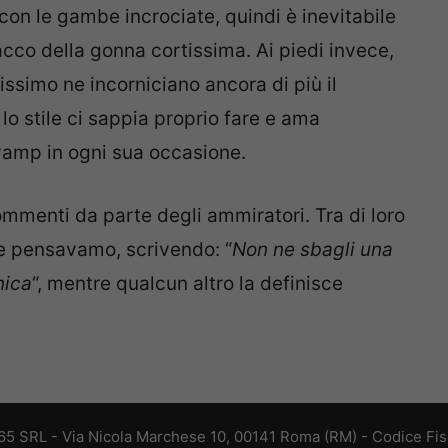
 con le gambe incrociate, quindi è inevitabile
cco della gonna cortissima. Ai piedi invece,
issimo ne incorniciano ancora di più il
lo stile ci sappia proprio fare e ama
 vamp in ogni sua occasione.
ommenti da parte degli ammiratori. Tra di loro
e pensavamo, scrivendo: “
Non ne sbagli una
nica
“, mentre qualcun altro la definisce
 365 SRL - Via Nicola Marchese 10, 00141 Roma (RM) - Codice Fisc