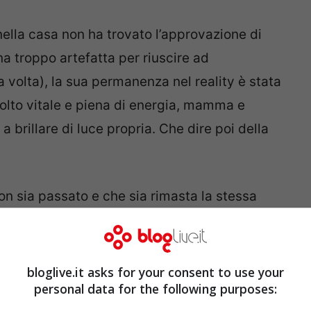
ella casa non ha trovato l’approvazione di
na troppo artefatta per riuscire ad
 volta), la sua permanenza nel reality è stata
olto vitale e piena di energia, mamma e
brillare di luce propria. Che dire poi della
on sia passato e che sia rimasta la stessa
l suo profilo Instagram è seguitissimo e ad
sua pagina troviamo scatti tratti dai suoi
upefacenti.
bloglive.it asks for your consent to use your
personal data for the following purposes: