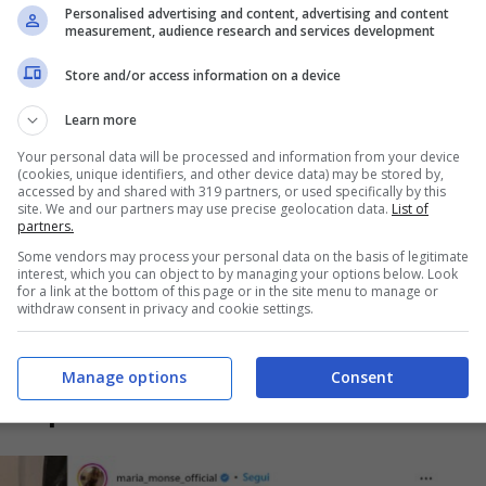
Personalised advertising and content, advertising and content
measurement, audience research and services development
Store and/or access information on a device
Learn more
Your personal data will be processed and information from your device
(cookies, unique identifiers, and other device data) may be stored by,
accessed by and shared with 319 partners, or used specifically by this
site. We and our partners may use precise geolocation data.
List of
partners.
Some vendors may process your personal data on the basis of legitimate
interest, which you can object to by managing your options below. Look
for a link at the bottom of this page or in the site menu to manage or
withdraw consent in privacy and cookie settings.
ra le gambe, fisico strepitoso
Manage options
Consent
nte per Maria Monsé