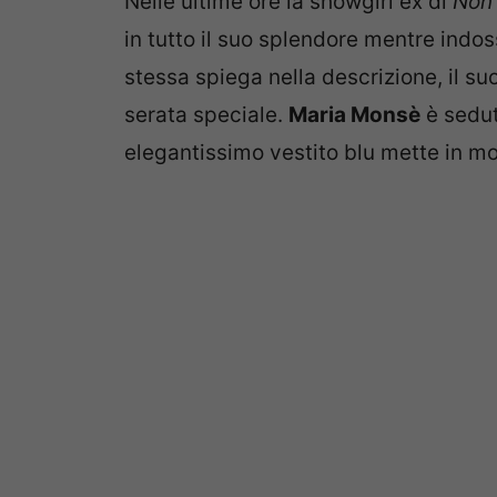
Nelle ultime ore la showgirl ex di
Non 
in tutto il suo splendore mentre indoss
stessa spiega nella descrizione, il s
serata speciale.
Maria Monsè
è sedut
elegantissimo vestito blu mette in m