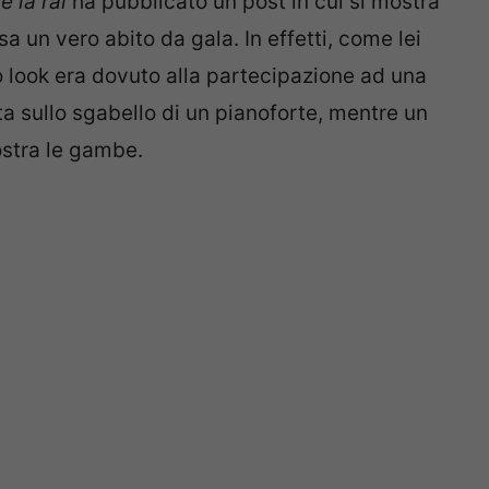
è la rai
ha pubblicato un post in cui si mostra
a un vero abito da gala. In effetti, come lei
uo look era dovuto alla partecipazione ad una
a sullo sgabello di un pianoforte, mentre un
ostra le gambe.