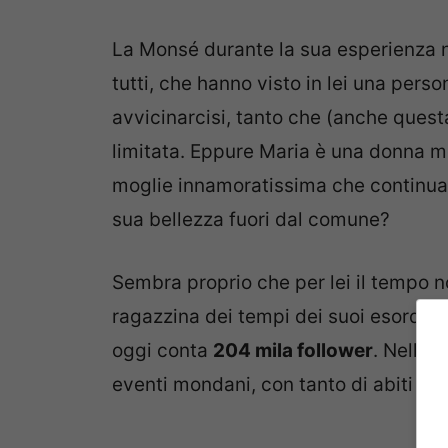
La Monsé durante la sua esperienza n
tutti, che hanno visto in lei una perso
avvicinarcisi, tanto che (anche questa
limitata. Eppure Maria è una donna m
moglie innamoratissima che continua a 
sua bellezza fuori dal comune?
Sembra proprio che per lei il tempo n
ragazzina dei tempi dei suoi esordi. I
oggi conta
204 mila follower
. Nella 
eventi mondani, con tanto di abiti st