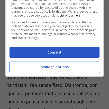
your device (cookies, unique identifiers, and other device
data) may be stored by, accessed by and shared with 319
partners, or used specifically by this site. We and our partners
may use precise geolocation data.
List of partners.
Some vendors may process your personal data on the basis
of legitimate interest, which you can object to by managing
your options below. Look for a link at the bottom of this page
or in the site menu to manage or withdraw consent in privacy
and cookie settings.
La showgirl Wanda Nara (Screenshot da Instagram)
Consent
In qualunque modo decide di mostrarsi e
Manage options
con qualsiasi outfit
Wanda Nara
riesce
sempre a lasciare i suoi affezionati e
tantissimi fan senza fiato. D’altronde, con
quel corpo mozzafiato e la sua bellezza da
urlo non passa mai inosservata agli occhi