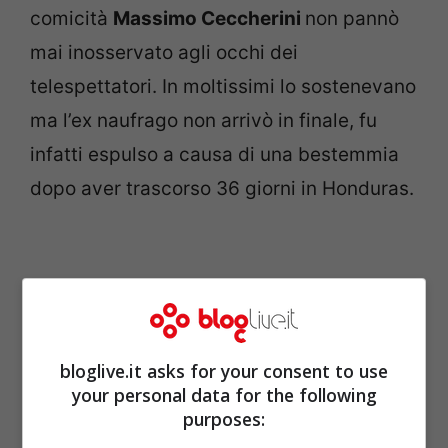
comicità
Massimo Ceccherini
non pannò
mai inosservato agli occhi dei
telespettatori. In moltissimi lo sostenevano
ma l’ex naufrago non arrivò in finale, fu
infatti espulso a causa di una bestemmia
dopo aver trascorso 36 giorni in Honduras.
bloglive.it asks for your consent to use
your personal data for the following
purposes: