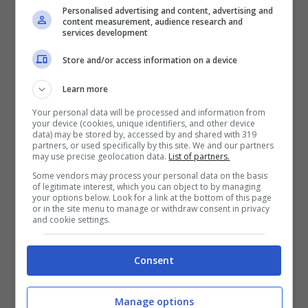
Personalised advertising and content, advertising and
content measurement, audience research and
services development
Ecco cosa ha fatto dopo
Store and/or access information on a device
l’Isola dei famosi e cosa fa
Learn more
oggi
Massimo Ceccherini
Your personal data will be processed and information from
your device (cookies, unique identifiers, and other device
data) may be stored by, accessed by and shared with 319
partners, or used specifically by this site. We and our partners
may use precise geolocation data.
List of partners.
Some vendors may process your personal data on the basis
of legitimate interest, which you can object to by managing
your options below. Look for a link at the bottom of this page
or in the site menu to manage or withdraw consent in privacy
and cookie settings.
Consent
Manage options