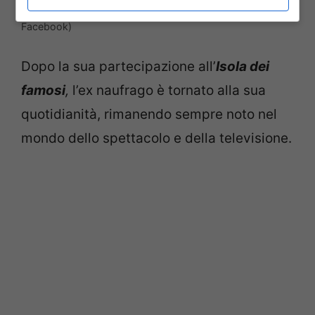
L’ex naufrago Massimo Ceccherini (Screenshot da
Facebook)
Dopo la sua partecipazione all’
Isola dei
famosi
,
l’ex naufrago è tornato alla sua
quotidianità, rimanendo sempre noto nel
mondo dello spettacolo e della televisione.