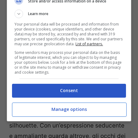
Store and/or access information on a device
Learn more
Your personal data will be processed and information from
your device (cookies, unique identifiers, and other device
data) may be stored by, accessed by and shared with 319
partners, or used specifically by this site. We and our partners
may use precise geolocation data.
List of partners.
Some vendors may process your personal data on the basis
of legitimate interest, which you can object to by managing
your options below. Look for a link at the bottom of this page
La showgirl Justine Mattera (Screenshot da Instagram)
or in the site menu to manage or withdraw consent in privacy
and cookie settings.
Inutile dire che anche questa volta
Justine
Consent
Mattera
è riuscita a conquistare
praticamente tutti con la sua bellezza
Manage options
intramontabile e la sua invidiabile
silhouette. Con un’espressione seducente
e ammaliante guarda altrove, gli occhi dei