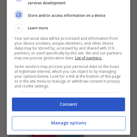
services development
Store and/or access information on a device
Chiara Ferragni, baby
Learn more
shower a sorpresa per la
Your personal data will be processed and information from
your device (cookies, unique identifiers, and other device
data) may be stored by, accessed by and shared with 319
sorella Francesca “Mi sono
partners, or used specifically by this site. We and our partners
may use precise geolocation data.
List of partners.
commossa”
Some vendors may process your personal data on the basis
of legitimate interest, which you can object to by managing
your options below. Look for a link at the bottom of this page
or in the site menu to manage or withdraw consent in privacy
and cookie settings.
Consent
Manage options