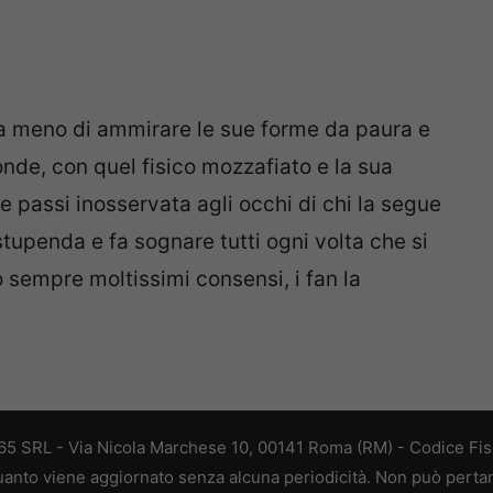
 a meno di ammirare le sue forme da paura e
ronde, con quel fisico mozzafiato e la sua
e passi inosservata agli occhi di chi la segue
tupenda e fa sognare tutti ogni volta che si
o sempre moltissimi consensi, i fan la
 365 SRL - Via Nicola Marchese 10, 00141 Roma (RM) - Codice Fisc
 quanto viene aggiornato senza alcuna periodicità. Non può perta