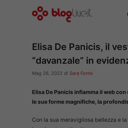
Vai
al
contenuto
Elisa De Panicis, il ves
“davanzale” in eviden
Mag 26, 2022
di
Sara Fonte
Elisa De Panicis infiamma il web con 
le sue forme magnifiche, la profondis
Con la sua meravigliosa bellezza e l