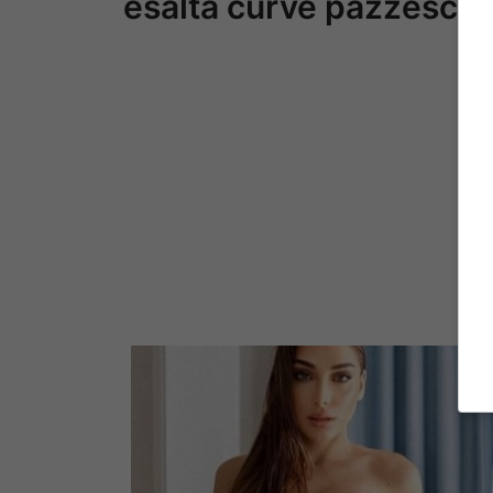
esalta curve pazzesch