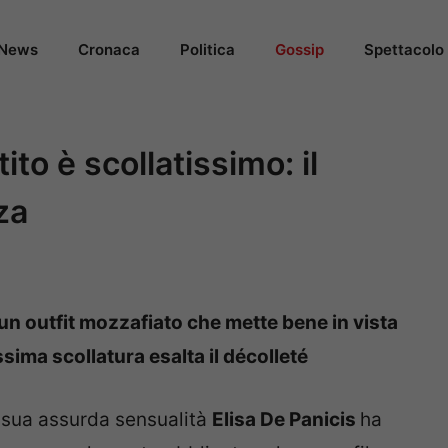
News
Cronaca
Politica
Gossip
Spettacolo
tito è scollatissimo: il
za
un outfit mozzafiato che mette bene in vista
sima scollatura esalta il décolleté
a sua assurda sensualità
Elisa De Panicis
ha