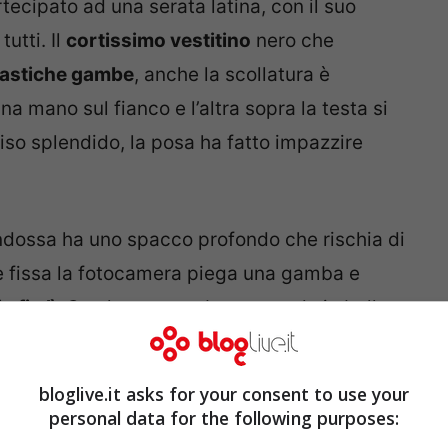
rtecipato ad una serata latina, con il suo
utti. Il
cortissimo vestitino
nero che
tastiche gambe
, anche la scollatura è
na mano sul fianco e l’altra sopra la testa si
riso splendido, la posa ha fatto impazzire
 indossa ha uno spacco profondo che rischia di
 fissa la fotocamera piega una gamba e
 fin lì
. Con le sue gambe stupende in bella
he questa volta ha conquistato tutti coloro
 svenire.
bloglive.it asks for your consent to use your
personal data for the following purposes:
fa sognare, spacco