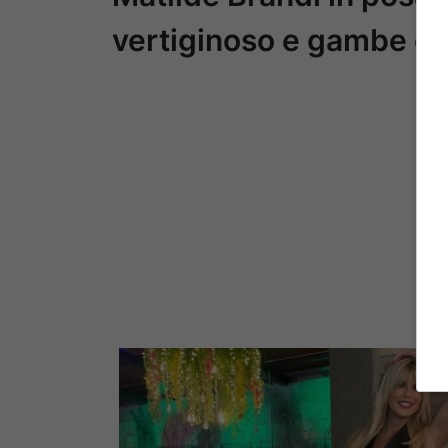
vertiginoso e gambe da u