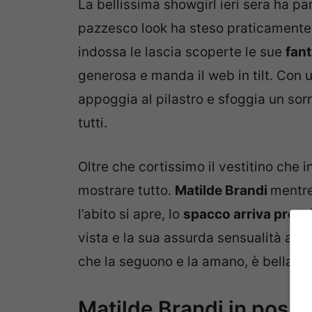
La bellissima showgirl ieri sera ha pa
pazzesco look ha steso praticamente t
indossa le lascia scoperte le sue
fan
generosa e manda il web in tilt. Con u
appoggia al pilastro e sfoggia un sor
tutti.
Oltre che cortissimo il vestitino che
mostrare tutto.
Matilde Brandi
mentre
l’abito si apre, lo
spacco arriva proprio
vista e la sua assurda sensualità anc
che la seguono e la amano, è bella da
Matilde Brandi in posa 