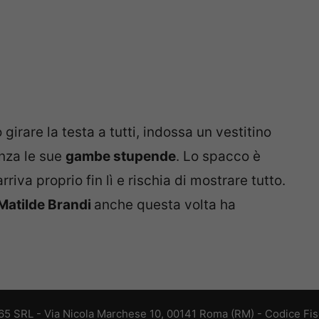
 girare la testa a tutti, indossa un vestitino
enza le sue
gambe stupende
. Lo spacco è
iva proprio fin lì e rischia di mostrare tutto.
Matilde Brandi
anche questa volta ha
 365 SRL - Via Nicola Marchese 10, 00141 Roma (RM) - Codice Fisc