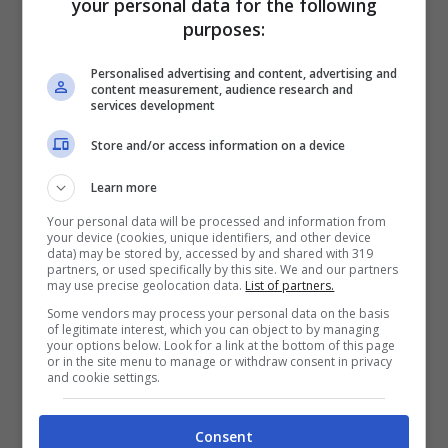
your personal data for the following
purposes:
Personalised advertising and content, advertising and
content measurement, audience research and
services development
Store and/or access information on a device
Learn more
Your personal data will be processed and information from
your device (cookies, unique identifiers, and other device
data) may be stored by, accessed by and shared with 319
Elisa Isoardi (Screenshot Instagram)
partners, or used specifically by this site. We and our partners
may use precise geolocation data.
List of partners.
Alessia Marcuzzi
infatti sarebbe pronta a
Some vendors may process your personal data on the basis
of legitimate interest, which you can object to by managing
sbarcare in
Rai
con un nuovo programma
your options below. Look for a link at the bottom of this page
or in the site menu to manage or withdraw consent in privacy
and cookie settings.
in onda su Rai Due. “Lo scorso 9 marzo
Dagospia anticipava l’esistenza di una
Consent