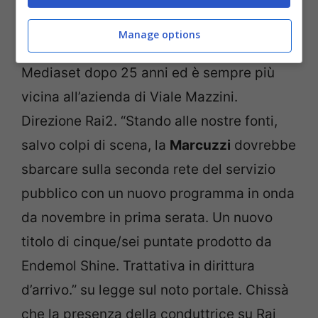
trattativa segreta tra la Rai e Beppe
Caschetto, potente manager di
Alessia
Manage options
Marcuzzi
. La conduttrice ha lasciato
Mediaset dopo 25 anni ed è sempre più
vicina all’azienda di Viale Mazzini.
Direzione Rai2. “Stando alle nostre fonti,
salvo colpi di scena, la
Marcuzzi
dovrebbe
sbarcare sulla seconda rete del servizio
pubblico con un nuovo programma in onda
da novembre in prima serata. Un nuovo
titolo di cinque/sei puntate prodotto da
Endemol Shine. Trattativa in dirittura
d’arrivo.” su legge sul noto portale. Chissà
che la presenza della conduttrice su Rai