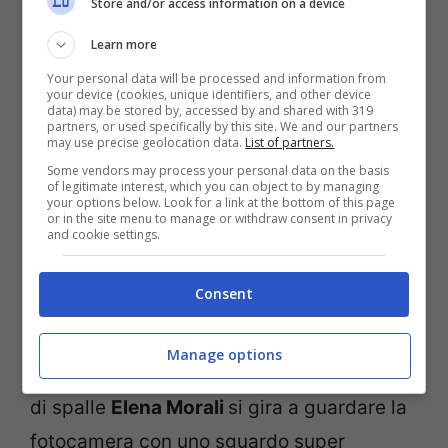
Store and/or access information on a device
Learn more
Your personal data will be processed and information from
your device (cookies, unique identifiers, and other device
data) may be stored by, accessed by and shared with 319
partners, or used specifically by this site. We and our partners
may use precise geolocation data.
List of partners.
Some vendors may process your personal data on the basis
of legitimate interest, which you can object to by managing
your options below. Look for a link at the bottom of this page
or in the site menu to manage or withdraw consent in privacy
and cookie settings.
Consent
L’influencer Elena Morali (Screenshot da Instagram)
Manage options
Con i piedi dentro l’acqua mentre è girata
di spalle
Elena Morali
si gira a guardare la
fotocamera con uno sguardo super