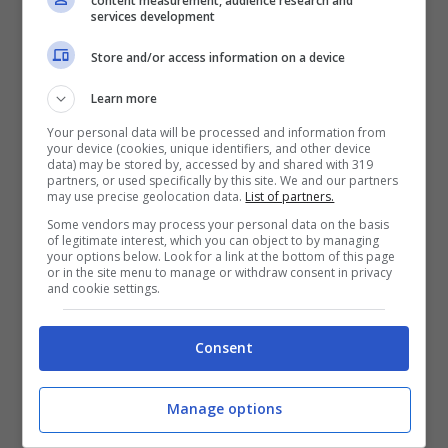
content measurement, audience research and
services development
costume, Paola Di
Store and/or access information on a device
Benedetto bomba di
Learn more
sensualità al mare
Your personal data will be processed and information from
your device (cookies, unique identifiers, and other device
data) may be stored by, accessed by and shared with 319
partners, or used specifically by this site. We and our partners
may use precise geolocation data.
List of partners.
Some vendors may process your personal data on the basis
of legitimate interest, which you can object to by managing
your options below. Look for a link at the bottom of this page
or in the site menu to manage or withdraw consent in privacy
and cookie settings.
Consent
Manage options
Paola di Benedetto (screenshot Instagram)