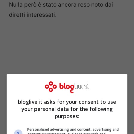
Nulla però è stato ancora reso noto dai
diretti interessati.
bloglive.it asks for your consent to use
your personal data for the following
purposes:
Personalised advertising and content, advertising and
Il decolleté esplode dal