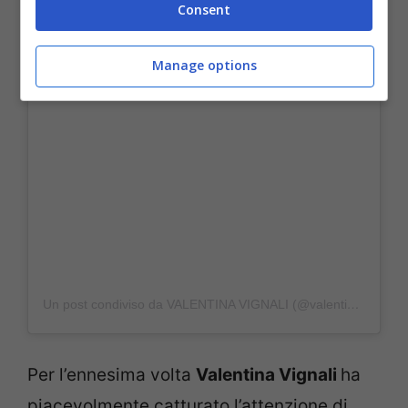
Consent
Manage options
Un post condiviso da VALENTINA VIGNALI (@valentinavignali)
Per l’ennesima volta
Valentina Vignali
ha
piacevolmente catturato l’attenzione di