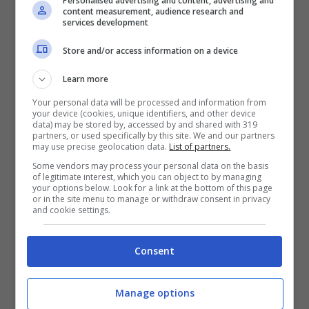
Personalised advertising and content, advertising and
content measurement, audience research and
programma.
“È stato bellissimo farne parte
services development
di questo programma. Era un mio
Store and/or access information on a device
desiderio, un obiettivo.” ha scritto “Ho
Learn more
aspettato, pazientato talmente tanto che
Your personal data will be processed and information from
ero arrivata a pensare che non sarebbe
your device (cookies, unique identifiers, and other device
data) may be stored by, accessed by and shared with 319
accaduto invece é successo ed é stato un
partners, or used specifically by this site. We and our partners
may use precise geolocation data.
List of partners.
bellissimo successo!” ha proseguito “Ne ho
Some vendors may process your personal data on the basis
fatto parte accanto ad un professionista
of legitimate interest, which you can object to by managing
your options below. Look for a link at the bottom of this page
or in the site menu to manage or withdraw consent in privacy
incredibile che naturalmente non è
Teo
,
and cookie settings.
scherzo! Invece ho riscoperto una persona
altruista attento che ti insegna un mestiere
Consent
una persona con dei valori belli bellissimi”.
Manage options
La conduttrice ha tenuto a ringraziare tutti