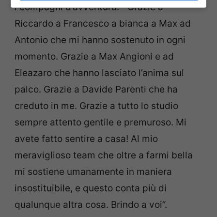
i compagni d’avventura. “Grazie a
Riccardo a Francesco a bianca a Max ad
Antonio che mi hanno sostenuto in ogni
momento. Grazie a Max Angioni e ad
Eleazaro che hanno lasciato l’anima sul
palco. Grazie a Davide Parenti che ha
creduto in me. Grazie a tutto lo studio
sempre attento gentile e premuroso. Mi
avete fatto sentire a casa! Al mio
meraviglioso team che oltre a farmi bella
mi sostiene umanamente in maniera
insostituibile, e questo conta più di
qualunque altra cosa. Brindo a voi”.