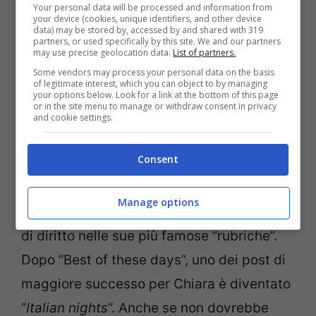
Your personal data will be processed and information from
your device (cookies, unique identifiers, and other device
data) may be stored by, accessed by and shared with 319
partners, or used specifically by this site. We and our partners
may use precise geolocation data.
List of partners.
Some vendors may process your personal data on the basis
of legitimate interest, which you can object to by managing
your options below. Look for a link at the bottom of this page
or in the site menu to manage or withdraw consent in privacy
and cookie settings.
Consent
Post Instagram Chiara Ferragni (Screenshot)
Manage options
Classico post, ormai anche questo entrato
di diritto nelle sue più famose “rubriche”.
Dopo “Best of these days”, uno dei post di
maggiore successo per Chiara è diventato
“
Italian nights
“. Anche se non dovrebbe