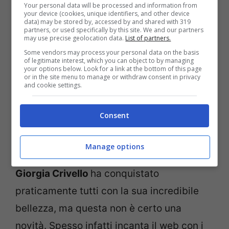
Your personal data will be processed and information from
your device (cookies, unique identifiers, and other device
data) may be stored by, accessed by and shared with 319
partners, or used specifically by this site. We and our partners
may use precise geolocation data.
List of partners.
Some vendors may process your personal data on the basis
of legitimate interest, which you can object to by managing
your options below. Look for a link at the bottom of this page
or in the site menu to manage or withdraw consent in privacy
and cookie settings.
Consent
L’influencer Giorgia Crivello (Screenshot da Instagram)
Manage options
Giorgia Crivello
ha conquistato
praticamente tutti con la sua incredibile
bellezza, ma questa non è certo una
novità. Spesso infatti incanta il web con i