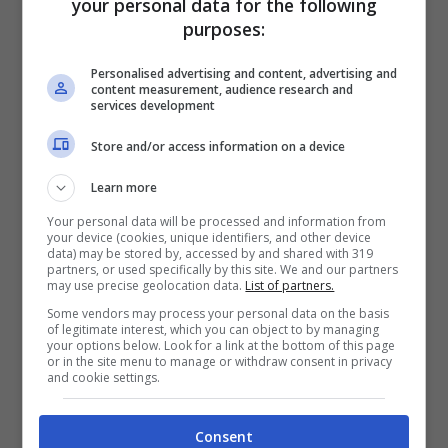
your personal data for the following
purposes:
Personalised advertising and content, advertising and
content measurement, audience research and
services development
Store and/or access information on a device
Learn more
Your personal data will be processed and information from
your device (cookies, unique identifiers, and other device
data) may be stored by, accessed by and shared with 319
partners, or used specifically by this site. We and our partners
may use precise geolocation data.
List of partners.
Il Conte Manfredi Della Gherardesca (Screenshot da
Some vendors may process your personal data on the basis
of legitimate interest, which you can object to by managing
Facebook)
your options below. Look for a link at the bottom of this page
or in the site menu to manage or withdraw consent in privacy
and cookie settings.
Il fratello di Gaddo e Sibilla era sposato
con Dora Lowenstein, dal loro matrimonio
Consent