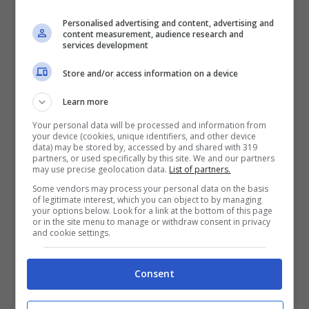
Personalised advertising and content, advertising and
content measurement, audience research and
services development
Store and/or access information on a device
Learn more
Whatsapp lancia una nuova funzione (Ansa Foto)
Your personal data will be processed and information from
your device (cookies, unique identifiers, and other device
data) may be stored by, accessed by and shared with 319
partners, or used specifically by this site. We and our partners
Stando a quanto riportato da WaBetaInfo,
may use precise geolocation data.
List of partners.
che ha avuto modo di analizzare e
Some vendors may process your personal data on the basis
of legitimate interest, which you can object to by managing
visualizzare il codice dell’ultima “beta”,
your options below. Look for a link at the bottom of this page
or in the site menu to manage or withdraw consent in privacy
l’ultima versione priva di
Whatsapp
, il
and cookie settings.
team di sviluppo dietro l’applicazione
Consent
starebbe lavorando ad una nuova modifica
che potrebbe davvero stravolgere il modo