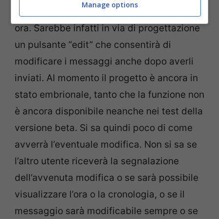
Manage options
in cui Whatsapp è stato utilizzato sino ad
ora. Sarebbe infatti in via di progettazione
un pulsante “edit” che consentirà di
modificare i messaggi anche dopo averli
inviati. Al momento il progetto è ancora in
stato embrionale, tanto che la funzione non
è ancora disponibile neanche nei test della
versione beta. Si sa quindi poco di come
avverrà l’eventuale modifica. Non si sa se
l’altro utente riceverà la segnalazione
dell’avvenuta modifica o se sarà possibile
visualizzare l’ora o la cronologia, o se il
messaggio sarà modificabile sempre o se