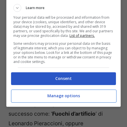
Learn more
Your personal data will be processed and information from
your device (cookies, unique identifiers, and other device
data) may be stored by, accessed by and shared with 319
partners, or used specifically by this site. We and our partners
Roberto Brunetti, attore romano scomparso a 55 anni
may use precise geolocation data.
List of partners.
(Screenshot Instagram)
Some vendors may process your personal data on the basis
of legitimate interest, which you can object to by managing
your options below. Look for a link at the bottom of this page
A soli 55 anni scompare il noto attore
or in the site menu to manage or withdraw consent in privacy
and cookie settings.
Roberto Brunetti.
Una vita nel mondo del
cinema e della televisione, ma mai da
Consent
protagonista, sempre con ruoli secondari,
ma per i quali è riuscito a farsi amare
Manage options
molto. Ha partecipato a tanti film di
successo come: ‘
Fuochi d’artificio
‘ di
Leonardo Pieraccioni, oppure