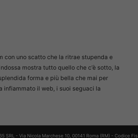
m con uno scatto che la ritrae stupenda e
ndossa mostra tutto quello che c’è sotto, la
 splendida forma e più bella che mai per
a infiammato il web, i suoi seguaci la
 365 SRL - Via Nicola Marchese 10, 00141 Roma (RM) - Codice Fisc