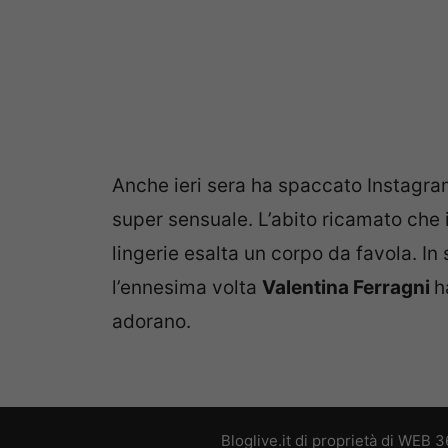
Anche ieri sera ha spaccato Instagra
super sensuale. L’abito ricamato che i
lingerie esalta un corpo da favola. In
l’ennesima volta
Valentina Ferragni
h
adorano.
Bloglive.it di proprietà di WEB