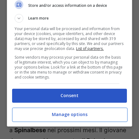
Store and/or access information on a device
Learn more
Your personal data will be processed and information from
your device (cookies, unique identifiers, and other device
data) may be stored by, accessed by and shared with 319
partners, or used specifically by this site. We and our partners
may use precise geolocation data.
List of partners.
Some vendors may process your personal data on the basis
of legitimate interest, which you can object to by managing
your options below. Look for a link at the bottom of this page
or in the site menu to manage or withdraw consent in privacy
and cookie settings.
Antonio Spinalbese (Instagram)
Consent
Che stia per cedere alle lusinghe? Il mondo
Manage options
dello showbusiness potrebbe aprirsi anche
a
Spinalbese
nei prossimi mesi. Il giovane