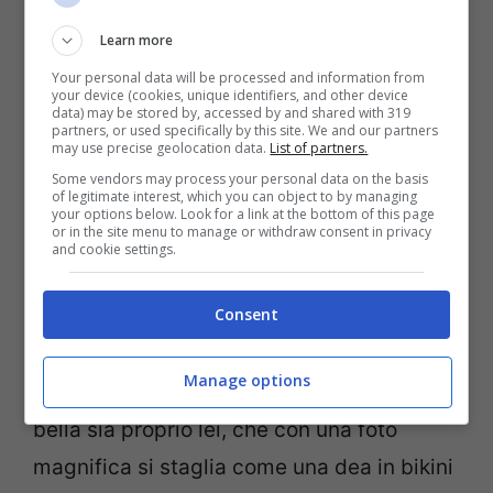
Learn more
Your personal data will be processed and information from
your device (cookies, unique identifiers, and other device
data) may be stored by, accessed by and shared with 319
partners, or used specifically by this site. We and our partners
may use precise geolocation data.
List of partners.
Some vendors may process your personal data on the basis
Sara Croce a Capri (screenshot Instagram)
of legitimate interest, which you can object to by managing
your options below. Look for a link at the bottom of this page
or in the site menu to manage or withdraw consent in privacy
Ancora una volta la splendida
Bonas
ha
and cookie settings.
deciso di regalare un panorama
Consent
paradisiaco ai follower. Non si tratta di
Capri, il cui mare si intravede alle sue
Manage options
spalle. Possiamo dire che la visione più
bella sia proprio lei, che con una foto
magnifica si staglia come una dea in bikini