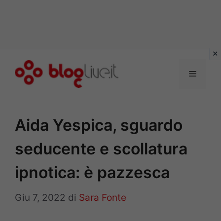
Vai
al
Menu
contenuto
Aida Yespica, sguardo
seducente e scollatura
ipnotica: è pazzesca
Giu 7, 2022
di
Sara Fonte