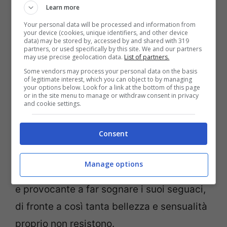
Learn more
Your personal data will be processed and information from
your device (cookies, unique identifiers, and other device
data) may be stored by, accessed by and shared with 319
partners, or used specifically by this site. We and our partners
may use precise geolocation data.
List of partners.
Some vendors may process your personal data on the basis
La modella Aida Yespica (Screenshot da Instagram)
of legitimate interest, which you can object to by managing
your options below. Look for a link at the bottom of this page
or in the site menu to manage or withdraw consent in privacy
Aida Yespica
sa bene come stuzzicare i
and cookie settings.
suoi affezionati e tantissimi fan, ogni volta
Consent
che si mostra infatti manda il web
completamente in delirio. Sono soprattutto
Manage options
gli scatti in cui si mostra super seducente
e provocante a far sognare i suoi seguaci,
di fronte a così tanta bellezza e sensualità
proprio non resistono.