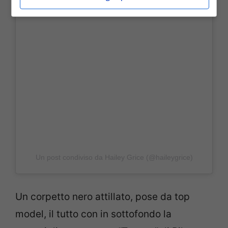
Un post condiviso da Hailey Grice (@haileygrice)
Un corpetto nero attillato, pose da top
model, il tutto con in sottofondo la