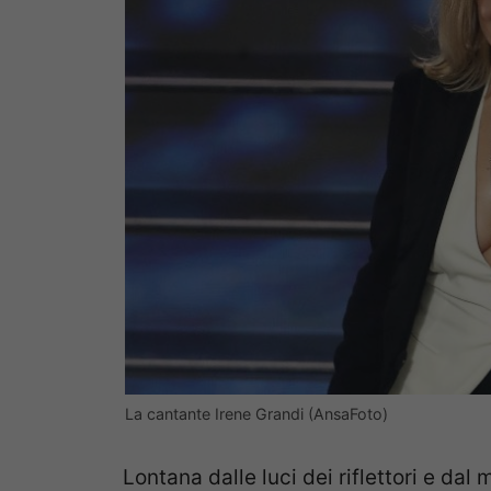
La cantante Irene Grandi (AnsaFoto)
Lontana dalle luci dei riflettori e da