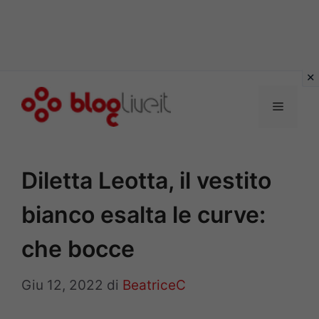
Vai
al
Menu
contenuto
Diletta Leotta, il vestito
bianco esalta le curve:
che bocce
Giu 12, 2022
di
BeatriceC