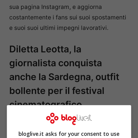
sua pagina Instagram, e aggiorna
costantemente i fans sui suoi spostamenti
e suoi suoi ultimi impegni lavorativi.
Diletta Leotta, la
giornalista conquista
anche la Sardegna, outfit
bollente per il festival
cinematografico
bloglive.it asks for your consent to use