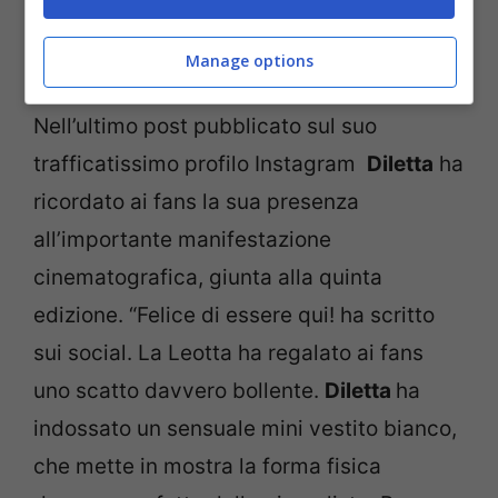
Manage options
Diletta Leotta (Screenshot Instagram)
Nell’ultimo post pubblicato sul suo
trafficatissimo profilo Instagram
Diletta
ha
ricordato ai fans la sua presenza
all’importante manifestazione
cinematografica, giunta alla quinta
edizione. “Felice di essere qui! ha scritto
sui social. La Leotta ha regalato ai fans
uno scatto davvero bollente.
Diletta
ha
indossato un sensuale mini vestito bianco,
che mette in mostra la forma fisica