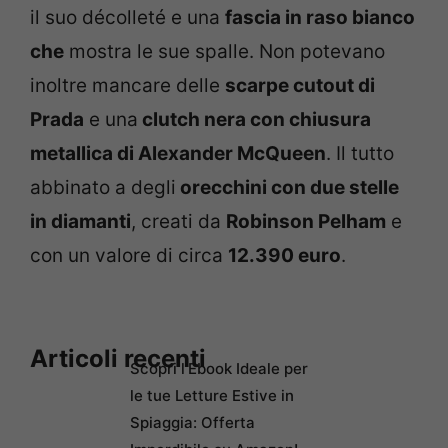
il suo décolleté e una
fascia in raso bianco
che
mostra le sue spalle. Non potevano
inoltre mancare delle
scarpe cutout di
Prada
e una
clutch nera con chiusura
metallica di Alexander McQueen
. Il tutto
abbinato a degli
orecchini con due stelle
in diamanti
, creati da
Robinson Pelham
e
con un valore di circa
12.390 euro
.
Articoli recenti
Scopri l’Ebook Ideale per
le tue Letture Estive in
Spiaggia: Offerta