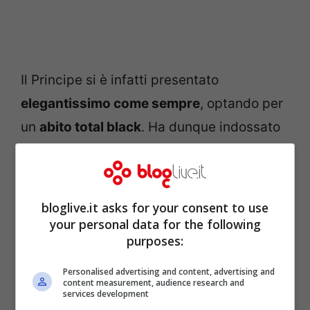
Il Principe si è infatti presentato
elegantissimo come sempre
, optando per
un
abito total black
. Ha dunque indossato
giacca
,
pantaloni
(e relativo papillon) neri,
che hanno fatto da contrasto con la sua
deliziosa camicia bianca
. Non è stato però
bloglive.it asks for your consent to use
questo che ha fatto chiacchierare tutto il
your personal data for the following
purposes:
mondo, bensì
le sue scarpe
. Le sue
calzature in velluto sono state realizzate
Personalised advertising and content, advertising and
content measurement, audience research and
dal
calzolaio Crockett & Jones
(con sede
services development