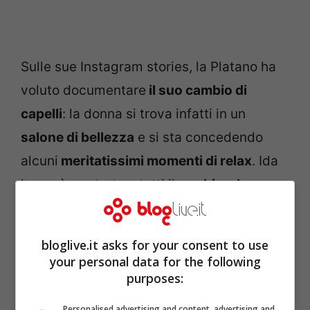
Sulle sue Instagram stories, la Platano ha
voluto documentare
il suo cambio di
capelli
: la donna si trova infatti in un
salone di bellezza
e si sta concedendo
alcuni
meritatissimi momenti di relax
. Ida
ha così mostrato a tutti il suo
biondo
platino
, lasciando
senza parole
tutti i suoi
fans più affezionati. “
Oggi mi prendo una
bloglive.it asks for your consent to use
giornata tutta per me
“, ha poi commentato
your personal data for the following
purposes:
lei sui social, “
cambiamenti cambiamenti
bionda bionda bionda
“.
Personalised advertising and content, advertising and