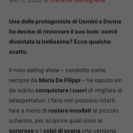
Giu 17, 2022
di
Stefania Meneghella
Una delle protagoniste di Uomini e Donne
ha deciso di rinnovare il suo look: com’è
diventata la bellissima? Ecco qualche
scatto.
Il noto dating show – condotto come
sempre da
Maria De Filippi
– ha saputo sin
da subito
conquistare i cuori
di migliaia di
telespettatori. I fans non possono infatti
fare a meno di
restare incollati
al piccolo
schermo, per scoprire quali sono le
sorprese
e i
colpi di scena
che vengono