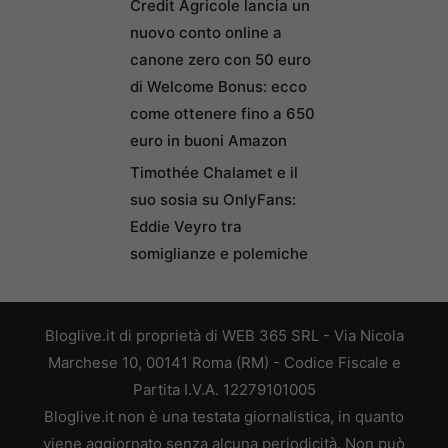
Credit Agricole lancia un
nuovo conto online a
canone zero con 50 euro
di Welcome Bonus: ecco
come ottenere fino a 650
euro in buoni Amazon
Timothée Chalamet e il
suo sosia su OnlyFans:
Eddie Veyro tra
somiglianze e polemiche
Bloglive.it di proprietà di WEB 365 SRL - Via Nicola
Marchese 10, 00141 Roma (RM) - Codice Fiscale e
Partita I.V.A. 12279101005
Bloglive.it non è una testata giornalistica, in quanto
viene aggiornato senza alcuna periodicità. Non può