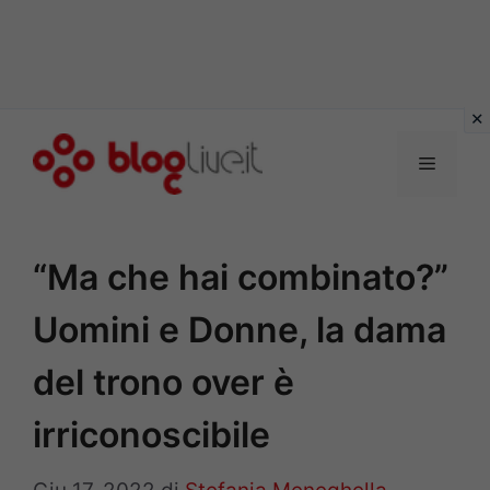
Vai
al
Menu
contenuto
“Ma che hai combinato?”
Uomini e Donne, la dama
del trono over è
irriconoscibile