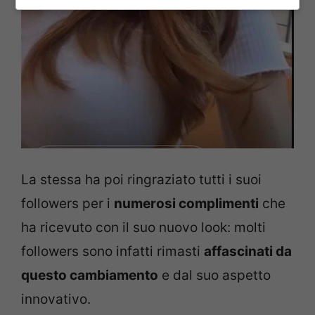
La stessa ha poi ringraziato tutti i suoi
followers per i
numerosi complimenti
che
ha ricevuto con il suo nuovo look: molti
followers sono infatti rimasti
affascinati da
questo cambiamento
e dal suo aspetto
innovativo.