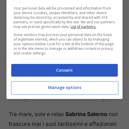
Your personal data will be processed and information from
stupende, fan impazziti
your device (cookies, unique identifiers, and other device
data) may be stored by, accessed by and shared with 319
partners, or used specifically by this site. We and our partners
may use precise geolocation data.
List of partners.
Some vendors may process your personal data on the basis
of legitimate interest, which you can object to by managing
your options below. Look for a link at the bottom of this page
or in the site menu to manage or withdraw consent in privacy
and cookie settings.
Consent
Manage options
La showgirl Sabrina Salerno (Screenshot da Instagram)
Tra mare, sole e relax
Sabrina Salerno
non
trascura mai i suoi tantissimi e affezionati