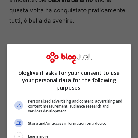
questa volta ha conquistato praticamente
tutti, è bella da svenire.
bloglive.it asks for your consent to use
your personal data for the following
purposes:
Personalised advertising and content, advertising and
content measurement, audience research and
services development
Sabrina Salerno in
Store and/or access information on a device
costume mostra forme
Learn more