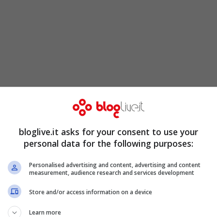
 qualche mese fa,
un messaggio dal suo ex
partecipare al suo
videoclip
. Lei ha accettato
bloglive.it asks for your consent to use your
video mi sono svegliata alle 6 del mattino
“, ha
personal data for the following purposes:
ma mia, che bella la vita.
26 anni dopo le
Personalised advertising and content, advertising and content
‘
“. E ancora: “
Il messaggio del video di Eros è
measurement, audience research and services development
 si evolve, ma è sempre amore
. Le persone
Store and/or access information on a device
nte nella vita
vanno salvate, vanno amat
e
“.
Learn more