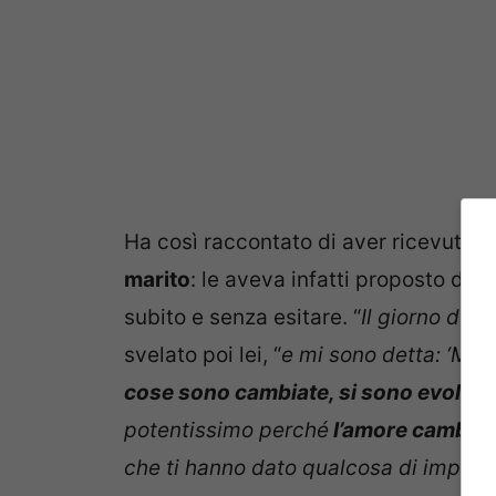
Ha così raccontato di aver ricevuto,
marito
: le aveva infatti proposto di 
subito e senza esitare. “
Il giorno del 
svelato poi lei, “
e mi sono detta: ‘Mam
cose sono cambiate, si sono evolute
potentissimo perché
l’amore cambia,
che ti hanno dato qualcosa di importa