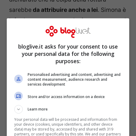
sarebbe
da attribuire anche a lei
. Simona è
infatti sempre stata
molto impegnata
con i
suoi lavori televisivi. “
Quello con Stefano
Bettarini è stato
un amore giovane, bello,
bloglive.it asks for your consent to use
di pancia
“, ha infatti raccontato lei ai
your personal data for the following
purposes:
microfoni del Fatto Quotidiano, “
Ma io ai
tempi volevo far tutto,
pensavo solo ed
Personalised advertising and content, advertising and
content measurement, audience research and
esclusivamente alla carriera
“.
services development
Store and/or access information on a device
Ha così svelato di aver voluto lavorare, ma
Learn more
anche
uscire la sera e fare la mamma
. “
Lui
Your personal data will be processed and information from
giocava in un’altra città
“, ha continuato
your device (cookies, unique identifiers, and other device
data) may be stored by, accessed by and shared with 319
l’amatissima presentatrice, “
non era
partners, or used specifically by this site. We and our partners