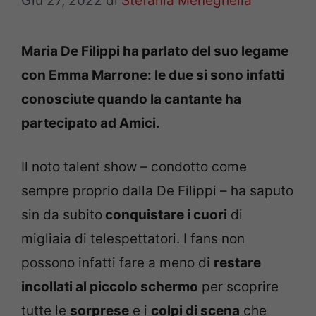
Giu 27, 2022
di
Stefania Meneghella
Maria De Filippi ha parlato del suo legame
con Emma Marrone: le due si sono infatti
conosciute quando la cantante ha
partecipato ad Amici.
Il noto talent show – condotto come
sempre proprio dalla De Filippi – ha saputo
sin da subito
conquistare i cuori
di
migliaia di telespettatori. I fans non
possono infatti fare a meno di
restare
incollati al piccolo schermo
per scoprire
tutte le
sorprese
e i
colpi di scena
che