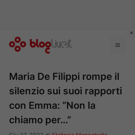
Vai
al
Menu
contenuto
Maria De Filippi rompe il
silenzio sui suoi rapporti
con Emma: “Non la
chiamo per…”