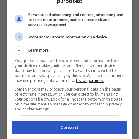
purposes:
Personalised advertising and content, advertising and
content measurement, audience research and
services development
Store and/or access information on a device
Learn more
Your personal data will be processed and information from
your device (cookies, unique identifiers, and other device
data) may be stored by, accessed by and shared with 319
partners, or used specifically by this site. We and our partners
may use precise geolocation data.
List of partners.
Milano, saldi estivi (AnsaFoto)
Some vendors may process your personal data on the basis
of legitimate interest, which you can object to by managing
your options below. Look for a link at the bottom of this page
Tornando alle date di apertura dei saldi, ci
or in the site menu to manage or withdraw consent in privacy
and cookie settings.
si aspetta la solita bagarre tra i centri
storici di tutta Italia, da Milano a Bologna,
Consent
fino all’iconica Via Del Corso a Roma. Da