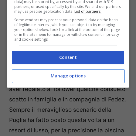
data) may be stored by, accessed by and shared with 319
partners, or used specifically by this site. We and our partners
may use precise geolocation data.
List of partners.
Some vendors may process your personal data on the basis
of legitimate interest, which you can object to by managing
your options below. Look for a link at the bottom of this page
or in the site menu to manage or withdraw consent in privacy
and cookie settings.
Post Instagram Chiara Ferragni (Screenshot)
Consent
Una serie di scatti più piccanti
dell’ordinario. Chiara questa volta si è
Manage options
mostrata in tutta la sua sensualità, dopo
aver regalato ai follower qualche consueto
scatto in famiglia e in compagnia di Fedez.
Sempre il meraviglioso scenario della
Puglia ha fatto posto questa volta a un
resort di lusso, per la precisione la piscina