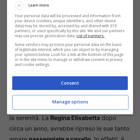
Learn more
Your personal data will be processed and information from
your device (cookies, unique identifiers, and other device
data) may be stored by, accessed by and shared with 319
partners, or used specifically by this site. We and our partners
may use precise geolocation data.
List of partners.
Some vendors may process your personal data on the basis
of legitimate interest, which you can object to by managing
your options below. Look for a link at the bottom of this page
or in the site menu to manage or withdraw consent in privacy
and cookie settings.
La Regina Elisabetta a bordo della Range Rover con John
Warren nella tenuta di Sandringham (Foto Instagram)
Consent
Nonostante le
difficoltà motorie
degli
Manage options
ultimi tempi, arriva la notizia che riaccende
la serenità. La
Regina Elisabetta
dopo
circa un anno, avrebbe ripreso le sue tanto
amate
passeggiate a cavallo
. In effetti, è