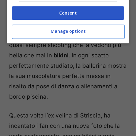
davvero tante, ma lei è sicuramente una
Consent
delle più incantevoli. Già da qualche
settimana
Shaila Gatta
ha iniziato ad
Manage options
allietare il web con le sue pubblicazioni,
quasi sempre shooting che la vedono più
bella che mai in
bikini
. In ogni scatto
perfettamente studiato, la ballerina mostra
la sua muscolatura perfetta messa in
risalto da pose di danza o allenamenti a
bordo piscina.
Questa volta l’ex velina di Striscia, ha
incantato i fan con una nuova foto che la