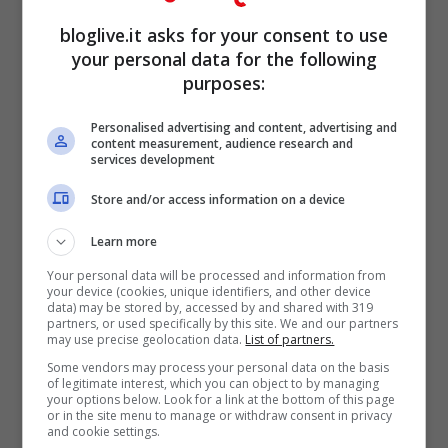
bloglive.it asks for your consent to use
your personal data for the following
purposes:
Personalised advertising and content, advertising and
content measurement, audience research and
services development
Store and/or access information on a device
Learn more
Your personal data will be processed and information from
your device (cookies, unique identifiers, and other device
data) may be stored by, accessed by and shared with 319
partners, or used specifically by this site. We and our partners
Shaila Gatta (Screenshot Instagram)
may use precise geolocation data.
List of partners.
Some vendors may process your personal data on the basis
of legitimate interest, which you can object to by managing
Girovagando su Instagram in questa
your options below. Look for a link at the bottom of this page
or in the site menu to manage or withdraw consent in privacy
estate 2022
di bellezze se ne trovano
and cookie settings.