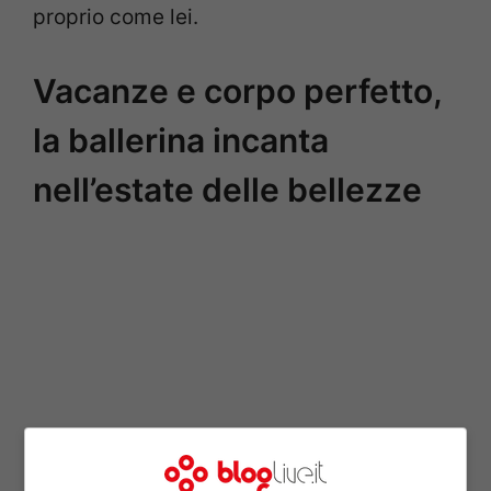
proprio come lei.
Vacanze e corpo perfetto,
la ballerina incanta
nell’estate delle bellezze