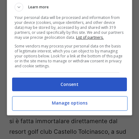
Learn more
Your personal data will be processed and information from
your device (cookies, unique identifiers, and other device
data) may be stored by, accessed by and shared with 319
partners, or used specifically by this site. We and our partners
may use precise geolocation data.
List of partners.
Post Instagram Eleonora Incardona (Screenshot)
Some vendors may process your personal data on the basis
of legitimate interest, which you can object to by managing
your options below. Look for a link at the bottom of this page
Continua
l’estate italiana
della Incardona.
or in the site menu to manage or withdraw consent in privacy
and cookie settings.
Proprio come sottolineato dalla stessa
showgirl infatti, tramite i tag arrivati in
Consent
didascalia, l’estate della showgirl prosegue
tra le coste della nostra penisola, da nord e
Manage options
sud, dalle isole alle città. Stavolta Eleonora
si è fatta immortalare direttamente dal
resort golf club Castello Tolcinasco, a sud