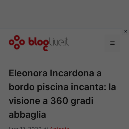
Vai
al
Menu
contenuto
Eleonora Incardona a
bordo piscina incanta: la
visione a 360 gradi
abbaglia