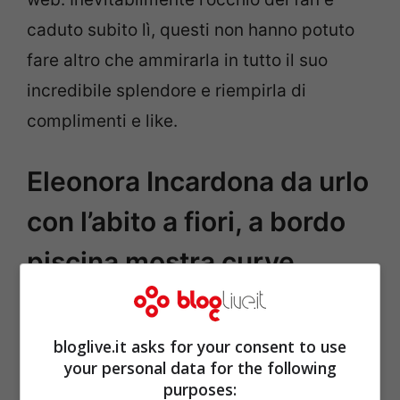
caduto subito lì, questi non hanno potuto
fare altro che ammirarla in tutto il suo
incredibile splendore e riempirla di
complimenti e like.
Eleonora Incardona da urlo
con l’abito a fiori, a bordo
piscina mostra curve
fantastiche
bloglive.it asks for your consent to use
your personal data for the following
purposes: