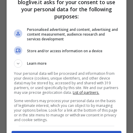
bloglive.it asks for your consent to use
your personal data for the following
purposes:
Personalised advertising and content, advertising and
content measurement, audience research and
services development
Store and/or access information on a device
Learn more
Your personal data will be processed and information from
your device (cookies, unique identifiers, and other device
data) may be stored by, accessed by and shared with 319
partners, or used specifically by this site. We and our partners
may use precise geolocation data.
List of partners.
Some vendors may process your personal data on the basis
Viky Varga (Screenshot Instagram)
of legitimate interest, which you can object to by managing
your options below. Look for a link at the bottom of this page
or in the site menu to manage or withdraw consent in privacy
Nell’ultimo post pubblicato sulla sua
and cookie settings.
pagina,
Viky Varga
ha mostrato tutta la