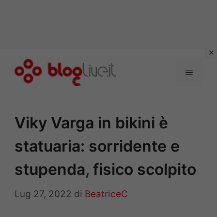
Vai
al
Menu
contenuto
Viky Varga in bikini è
statuaria: sorridente e
stupenda, fisico scolpito
Lug 27, 2022
di
BeatriceC