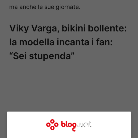
ma anche le sue giornate.
Viky Varga, bikini bollente:
la modella incanta i fan:
“Sei stupenda”