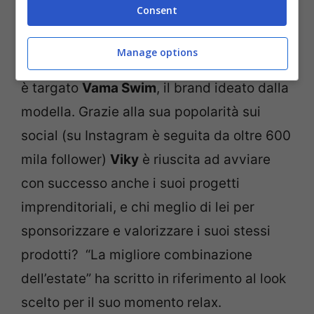
Consent
sua bellezza e sensualità. Negli scatti la
modella si trova in un terrazzo, mentre si
Manage options
gode il sole. L’outfit scelto per l’occasione
è targato
Vama Swim
, il brand ideato dalla
modella. Grazie alla sua popolarità sui
social (su Instagram è seguita da oltre 600
mila follower)
Viky
è riuscita ad avviare
con successo anche i suoi progetti
imprenditoriali, e chi meglio di lei per
sponsorizzare e valorizzare i suoi stessi
prodotti? “La migliore combinazione
dell’estate” ha scritto in riferimento al look
scelto per il suo momento relax.