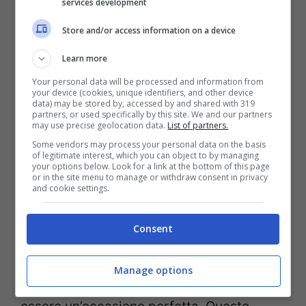
services development
Store and/or access information on a device
Learn more
Your personal data will be processed and information from
your device (cookies, unique identifiers, and other device
data) may be stored by, accessed by and shared with 319
partners, or used specifically by this site. We and our partners
may use precise geolocation data.
List of partners.
Some vendors may process your personal data on the basis
Le Donatella (Foto Instagram)
of legitimate interest, which you can object to by managing
your options below. Look for a link at the bottom of this page
or in the site menu to manage or withdraw consent in privacy
and cookie settings.
Merito dei loro visi perfetti e delle forme
prorompenti che si ritrovano, le sorelle
Consent
Provvedi
sono dei veri simboli di
sensualità
. Ad entrambe piace mostrare il
Manage options
loro fisico strepitoso e l’estate non può che