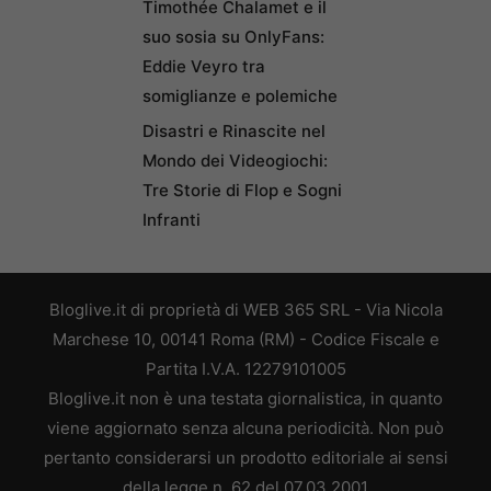
Timothée Chalamet e il
suo sosia su OnlyFans:
Eddie Veyro tra
somiglianze e polemiche
Disastri e Rinascite nel
Mondo dei Videogiochi:
Tre Storie di Flop e Sogni
Infranti
Bloglive.it di proprietà di WEB 365 SRL - Via Nicola
Marchese 10, 00141 Roma (RM) - Codice Fiscale e
Partita I.V.A. 12279101005
Bloglive.it non è una testata giornalistica, in quanto
viene aggiornato senza alcuna periodicità. Non può
pertanto considerarsi un prodotto editoriale ai sensi
della legge n. 62 del 07.03.2001