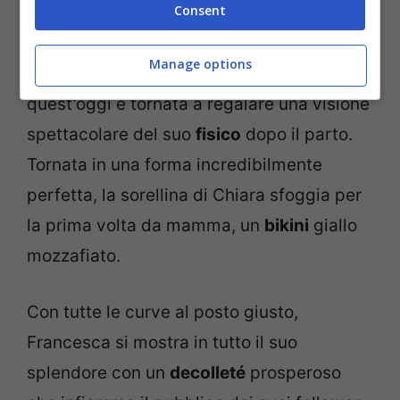
Consent
ha avuto modo di fare anche qualche tuffo
in piscina. E se fino ad ora si era mostrata
Manage options
con un casto costume intero rosa,
quest’oggi è tornata a regalare una visione
spettacolare del suo
fisico
dopo il parto.
Tornata in una forma incredibilmente
perfetta, la sorellina di Chiara sfoggia per
la prima volta da mamma, un
bikini
giallo
mozzafiato.
Con tutte le curve al posto giusto,
Francesca si mostra in tutto il suo
splendore con un
decolleté
prosperoso