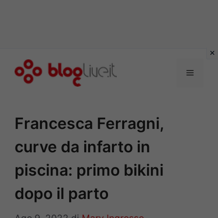
Vai
al
Menu
contenuto
Francesca Ferragni,
curve da infarto in
piscina: primo bikini
dopo il parto