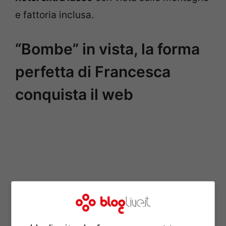
e fattoria inclusa.
“Bombe” in vista, la forma
perfetta di Francesca
conquista il web