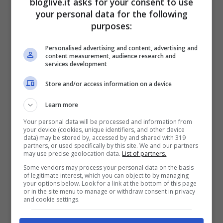
bloglive.it asks for your consent to use
your personal data for the following
purposes:
Personalised advertising and content, advertising and
content measurement, audience research and
services development
Store and/or access information on a device
Learn more
Your personal data will be processed and information from
your device (cookies, unique identifiers, and other device
data) may be stored by, accessed by and shared with 319
partners, or used specifically by this site. We and our partners
Francesca Ferragni (Foto Instagram)
may use precise geolocation data.
List of partners.
Some vendors may process your personal data on the basis
of legitimate interest, which you can object to by managing
Dopo un po’ di trekking (o meglio
your options below. Look for a link at the bottom of this page
or in the site menu to manage or withdraw consent in privacy
passeggiate rilassanti con il piccolo Edo in
and cookie settings.
braccio), la bellissima
Francesca Ferragni