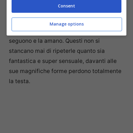
In qualsiasi modo decide di mostrarsi e
Consent
con qualunque outfit
Giorgia
Crivello
riesce sempre a catturare non
Manage options
poco l’attenzione di tutti coloro che la
seguono e la amano. Questi non si
stancano mai di ripeterle quanto sia
fantastica e super sensuale, davanti alle
sue magnifiche forme perdono totalmente
la testa.