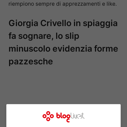
riempiono sempre di apprezzamenti e like.
Giorgia Crivello in spiaggia
fa sognare, lo slip
minuscolo evidenzia forme
pazzesche