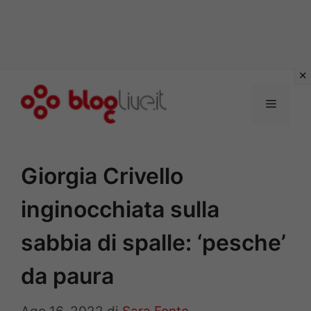
Vai
al
Menu
contenuto
Giorgia Crivello
inginocchiata sulla
sabbia di spalle: ‘pesche’
da paura