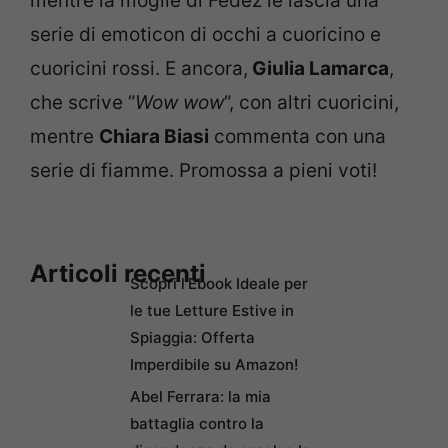
mentre la moglie di Fedez le lascia una
serie di emoticon di occhi a cuoricino e
cuoricini rossi. E ancora,
Giulia Lamarca
,
che scrive “
Wow wow
“, con altri cuoricini,
mentre
Chiara Biasi
commenta con una
serie di fiamme. Promossa a pieni voti!
Articoli recenti
Scopri l’Ebook Ideale per
le tue Letture Estive in
Spiaggia: Offerta
Imperdibile su Amazon!
Abel Ferrara: la mia
battaglia contro la