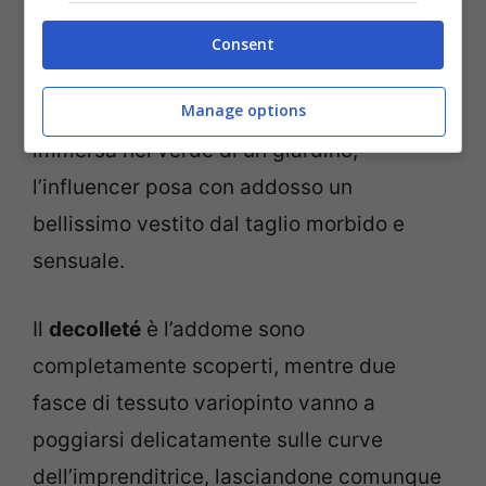
Ferragni, questa volta ha incantato i fan
con un
abito
mozzafiato, ritratto in un
Consent
album di scatti delle sue vacanze ad
Ibiza
.
Manage options
All’interno del resort in cui sta alloggiando,
immersa nel verde di un giardino,
l’influencer posa con addosso un
bellissimo vestito dal taglio morbido e
sensuale.
Il
decolleté
è l’addome sono
completamente scoperti, mentre due
fasce di tessuto variopinto vanno a
poggiarsi delicatamente sulle curve
dell’imprenditrice, lasciandone comunque