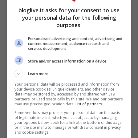
bloglive.it asks for your consent to use
your personal data for the following
purposes:
Personalised advertising and content, advertising and
content measurement, audience research and
services development
Store and/or access information on a device
Learn more
Your personal data will be processed and information from
your device (cookies, unique identifiers, and other device
Valentina Ferragni (Screenshot Instagram)
data) may be stored by, accessed by and shared with 319
partners, or used specifically by this site. We and our partners
may use precise geolocation data.
List of partners.
Quando pensiamo di averle viste tutte,
Some vendors may process your personal data on the basis
ecco che
Valentina
riesce a sorprendere
of legitimate interest, which you can object to by managing
your options below. Look for a link at the bottom of this page
or in the site menu to manage or withdraw consent in privacy
ancora di più. La bellissima sorella di casa
and cookie settings.