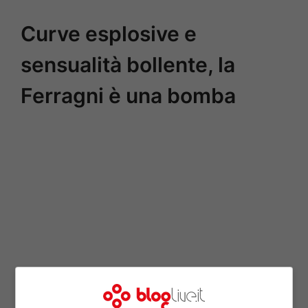
Curve esplosive e
sensualità bollente, la
Ferragni è una bomba