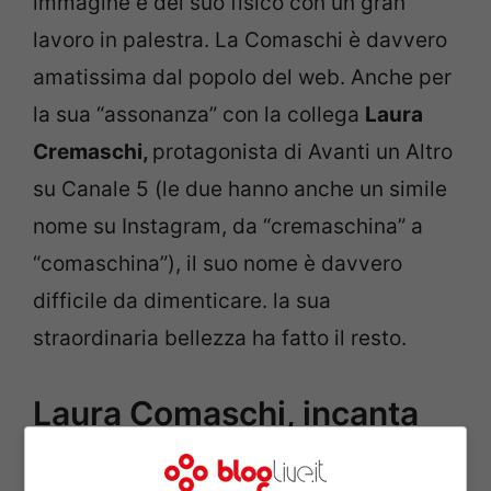
immagine e del suo fisico con un gran
lavoro in palestra. La Comaschi è davvero
amatissima dal popolo del web. Anche per
la sua “assonanza” con la collega
Laura
Cremaschi,
protagonista di Avanti un Altro
su Canale 5 (le due hanno anche un simile
nome su Instagram, da “cremaschina” a
“comaschina”), il suo nome è davvero
difficile da dimenticare. la sua
straordinaria bellezza ha fatto il resto.
Laura Comaschi, incanta
anche Malta: lo scatto a