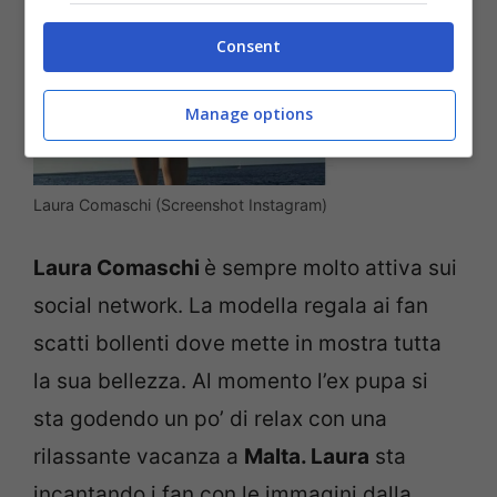
Consent
Manage options
Laura Comaschi (Screenshot Instagram)
Laura Comaschi
è sempre molto attiva sui
social network. La modella regala ai fan
scatti bollenti dove mette in mostra tutta
la sua bellezza. Al momento l’ex pupa si
sta godendo un po’ di relax con una
rilassante vacanza a
Malta. Laura
sta
incantando i fan con le immagini dalla