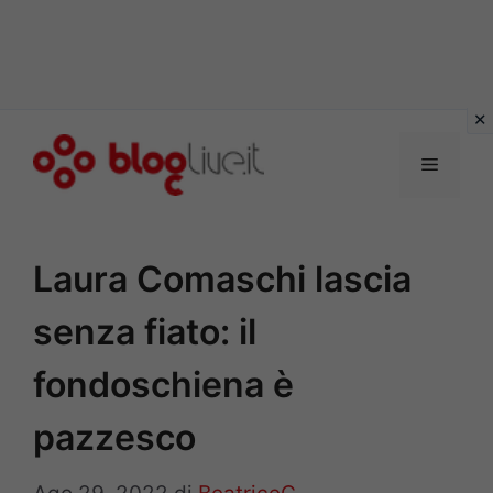
Vai
al
Menu
contenuto
Laura Comaschi lascia
senza fiato: il
fondoschiena è
pazzesco