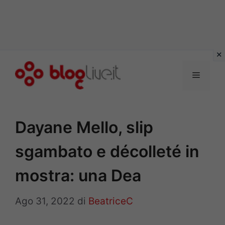
Vai
al
Menu
contenuto
Dayane Mello, slip
sgambato e décolleté in
mostra: una Dea
Ago 31, 2022
di
BeatriceC