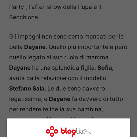
Party”, l’after-show della Pupa e il
Secchione.
Gli impegni non sono certo mancati per la
bella
Dayane
. Quello più importante è però
quello legato al suo ruolo di mamma.
Dayane
ha una splendida figlia,
Sofia
,
avuta dalla relazione con il modello
Stefano Sala.
Le due sono davvero
legatissime, e
Dayane
fa davvero di tutto
per rendere felice la sua bambina,
nonostante gli impegni la portino spesso
lontana. Come per esempio allargare la