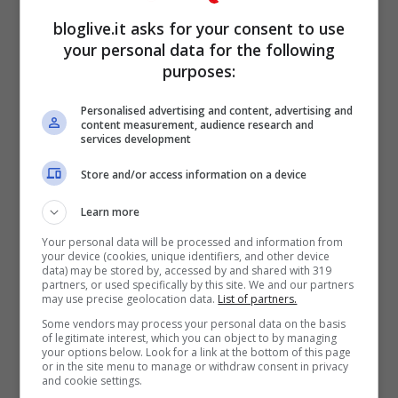
famiglia e accogliere nella loro casa un
bloglive.it asks for your consent to use
nuovo, splendido amico a quattro zampe. Il
your personal data for the following
purposes:
piccolo cagnolino,
Puffo
, è già ricoperto
d’amore da
Dayane
e dalla piccola
Sofia
.
Personalised advertising and content, advertising and
content measurement, audience research and
services development
Store and/or access information on a device
Learn more
Your personal data will be processed and information from
your device (cookies, unique identifiers, and other device
data) may be stored by, accessed by and shared with 319
partners, or used specifically by this site. We and our partners
may use precise geolocation data.
List of partners.
Some vendors may process your personal data on the basis
of legitimate interest, which you can object to by managing
your options below. Look for a link at the bottom of this page
or in the site menu to manage or withdraw consent in privacy
and cookie settings.
Dayane Mello, bikini