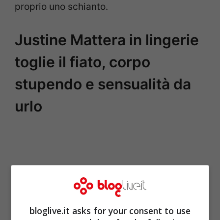
proprio uno schianto.
Justine Mattera in lingerie
toglie il fiato, corpo
stupendo e sensualità da
urlo
bloglive.it asks for your consent to use