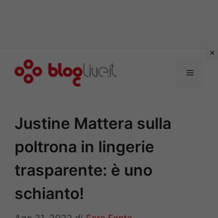
Vai
al
Menu
contenuto
Justine Mattera sulla
poltrona in lingerie
trasparente: è uno
schianto!