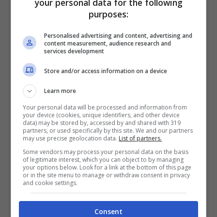
your personal data for the following
purposes:
Personalised advertising and content, advertising and
content measurement, audience research and
services development
Store and/or access information on a device
Learn more
Your personal data will be processed and information from
your device (cookies, unique identifiers, and other device
data) may be stored by, accessed by and shared with 319
partners, or used specifically by this site. We and our partners
may use precise geolocation data.
List of partners.
Some vendors may process your personal data on the basis
of legitimate interest, which you can object to by managing
La showgirl Justine Mattera (Screenshot da Instagram)
your options below. Look for a link at the bottom of this page
or in the site menu to manage or withdraw consent in privacy
and cookie settings.
Per l’ennesima volta
Justine Mattera
sta
infiammando il web, d’altronde con quel
Consent