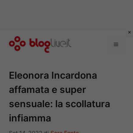
Vai
al
Menu
contenuto
Eleonora Incardona
affamata e super
sensuale: la scollatura
infiamma