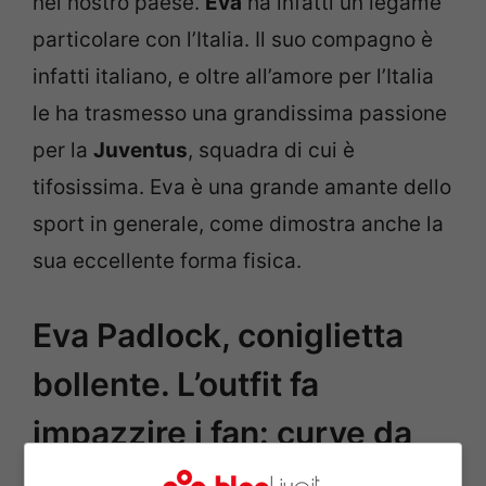
nel nostro paese.
Eva
ha infatti un legame
particolare con l’Italia. Il suo compagno è
infatti italiano, e oltre all’amore per l’Italia
le ha trasmesso una grandissima passione
per la
Juventus
, squadra di cui è
tifosissima. Eva è una grande amante dello
sport in generale, come dimostra anche la
sua eccellente forma fisica.
Eva Padlock, coniglietta
bollente. L’outfit fa
impazzire i fan: curve da
capogiro