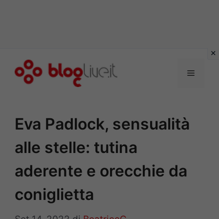
Vai
al
Menu
contenuto
Eva Padlock, sensualità
alle stelle: tutina
aderente e orecchie da
coniglietta