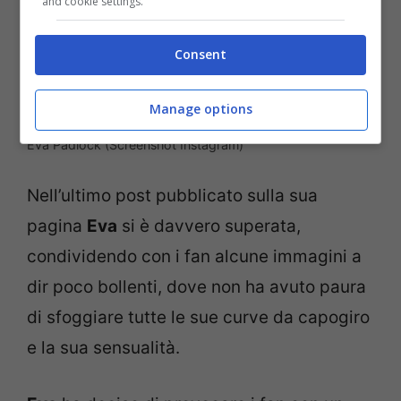
and cookie settings.
Consent
Manage options
Eva Padlock (Screenshot Instagram)
Nell’ultimo post pubblicato sulla sua
pagina
Eva
si è davvero superata,
condividendo con i fan alcune immagini a
dir poco bollenti, dove non ha avuto paura
di sfoggiare tutte le sue curve da capogiro
e la sua sensualità.