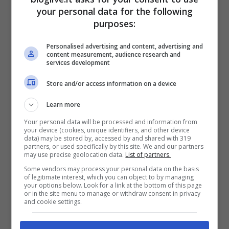
your personal data for the following
purposes:
Personalised advertising and content, advertising and
content measurement, audience research and
services development
Store and/or access information on a device
Learn more
Your personal data will be processed and information from
your device (cookies, unique identifiers, and other device
data) may be stored by, accessed by and shared with 319
partners, or used specifically by this site. We and our partners
may use precise geolocation data.
List of partners.
L’influencer Valentina Ferragni (Screenshot da Instagram)
Some vendors may process your personal data on the basis
of legitimate interest, which you can object to by managing
your options below. Look for a link at the bottom of this page
or in the site menu to manage or withdraw consent in privacy
Sempre incantevole e super
and cookie settings.
sensuale
Valentina Ferragni
riesce sempre