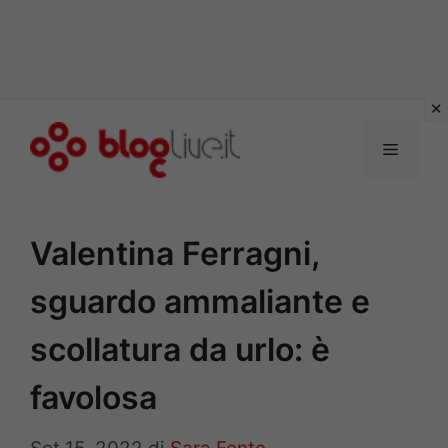
Vai
al
Menu
contenuto
Valentina Ferragni,
sguardo ammaliante e
scollatura da urlo: è
favolosa