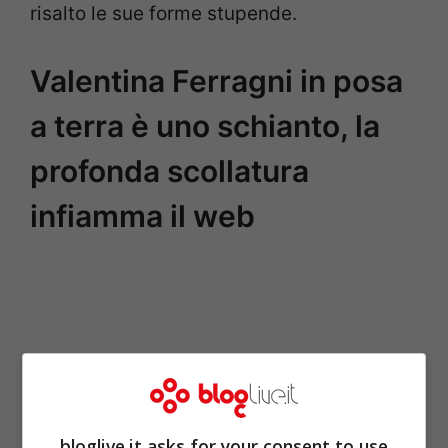
risalto le sue forme stupende.
Valentina Ferragni in posa
a terra è uno schianto, la
profonda scollatura
infiamma il web
bloglive.it asks for your consent to use